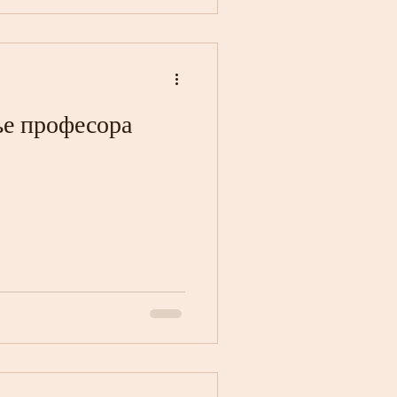
н Плацу у 17:00 Храм
ње професора