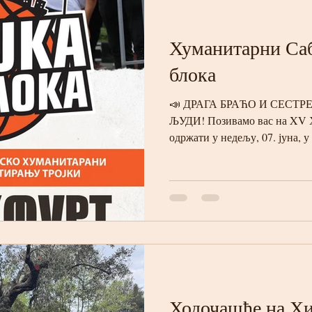
Хуманитарни Саб
блока
📣 ДРАГА БРАЋО И СЕСТР
ЉУДИ! Позивамо вас на XV Х
одржати у недељу, 07. јуна, 
Христова у Франкфурту, нако
оквиру сабора одржаће се х
ИЗ БЛОКА“ у организацији Ср
🍖 роштиљ 🥤 хладно пиће 🥞
и добра атмосфера ❤️ Сав пр
помоћи породици Лопатић из
Васкрсења Хри
Ходочашће на Х