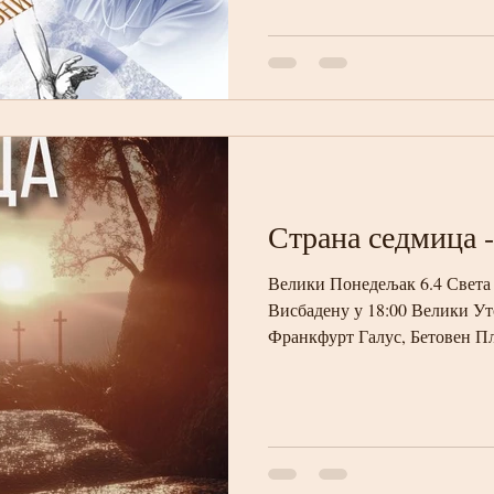
Страна седмица 
Велики Понедељак 6.4 Света 
Висбадену у 18:00 Велики Ут
Франкфурт Галус, Бетовен Пл
9:00 Велика Среда 8.4 Литур
дарова у 18:00 Велики Четвр
Апостол Лука литургија у 9:
Пр. Богородице у Висбадену 
Велики Петак 10.4 Изношење