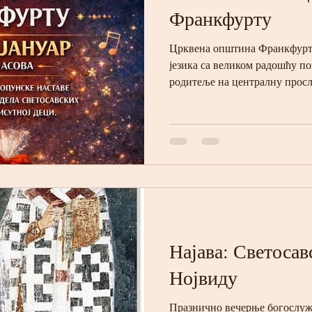
Франкфурту
Црквена општина Франкфурт 
језика са великом радошћу по
родитеље на централну просл
академију, која ће се одржати 
почетком у 18.00 часова у Ф
Саве у цркви има посебан и ду
пре свега светитељ, просвет
православне цркве. Управо у 
духовног сабрања, најпотпуни
Најава: Светосав
Нојвиду
Празнично вечерње богослуж