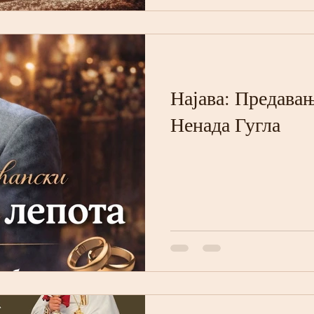
Господње Св. Лука на Бетове
Васкрсења у 18:00 Покр
Најава: Предава
Ненада Гугла