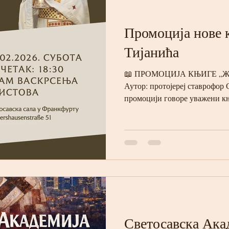
Промоција нове 
Тијанића
📖 ПРОМОЦИЈА КЊИГЕ „Жедн
Аутор: протојереј ставрофор 
промоцији говоре уважени к
Гугл из Београда. Аутор књиг
Старешина храма о. Симон Т
Саша Јовановић Промоцију во
Госпођа Марија Милосављеви
Василија Острошког из Фран
Оливер Рушке. 📍 Светосавск
(Sondershau
Светосавска Ака