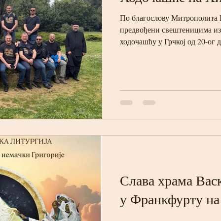
По благослову Митрополита Г
предвођени свештеницима из
ходочашћу у Грчкој од 20-ог д
смо на Свету Гору у манастир
сата ујутро отишли на молитв
трпезарију. 22. 04 изашли см
Јовањице бродом отишли у Да
смо обишли манастир Кутлум
Протат. 23. 04 излазимо са С
Слава храма Вас
у Франкфурту на