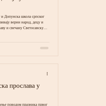
и Допунска школа српског
зивају верни народ, децу и
аву и свечану Светосавску
у суботу, 31. јануара, са
ранкфурту. Прослава Светог
бок значај, јер је Свети Сава
итељ и утемељивач Српске
храму, месту молитве и
је се осећа суштина с
ска прослава у
ење поводом празника првог