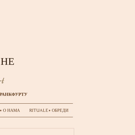
CHE
t
ФРАНКФУРТУ
* О НАМА
RITUALE* ОБРЕДИ