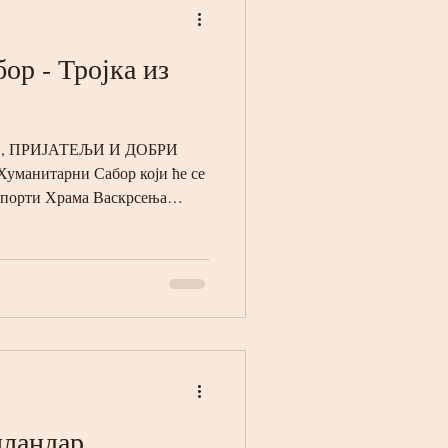
ор - Тројка из
Е, ПРИЈАТЕЉИ И ДОБРИ
уманитарни Сабор који ће се
у порти Храма Васкрсења
н Свете Литургије. 🙏 🏀 У
уманитарни турнир „ТРОЈКА
би за Србе. 🔥 Очекује вас:
 палачинке 🎶 дружење, спорт
иход од турнира намењен је
 Сребренице. 📍 Храм
иландар