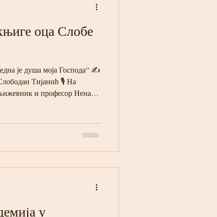
књиге оца Слобе
а је душа моја Господа“ ✍️
Слободан Тијанић 🎙 На
њижевник и професор Ненад
е о. Слободан Тијанић,
уркић, и Господин Александар
ди уз музичку презентацију:
ћ диригент хора Светог
кфурта Клавир: Господин
а сала, Франкфурт на Галусу
демиjа у