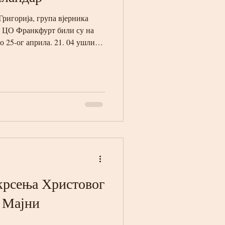
ригорија, група вјерника
 ЦО Франкфурт били су на
о 25-ог априла. 21. 04 ушли
 Хиландар. Ујутро смо у 04
у и послије Литургије у
о из Хиландара и из луке
фни, па у Кареју. У Кареји
уш, Испосницу Св. Саве и
вете Горе и из града Ураноп
крсења Христовог
 Мајни