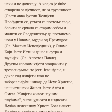
неки и не дочекају. А човјек је биће 
створено за вјечност, не за трулежност. 
(Свети авва Јустин Ћелијски. 
Пробудити се, устати са постеље своје, 
борити се срчано са старим собом и 
молити се Сведржитељу да постанемо 
нови у Новоме, мудри од Премудрог 
(Св. Максим Исповједник), у Ономе 
Који Јесте Исти и данас и сутра и 
заувијек. (Св. Апостол Павле). 
Другим кораком хтјети закорачити у 
трезвеноумље, то јест: Јеванђеље, и 
докле год живјети тако не 
заборављајући никада да Исус Христос, 
наш истински Живот Јесте Алфа и 
Омега. Живјети живот “пуним 
плућима”, значи удисати и издисати 
Љубав неисказиву Христа Бога нашега. 
Храбро и слободно сами тући свој 