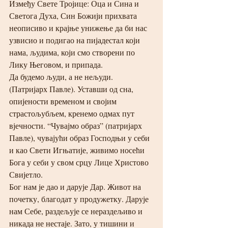
Између Свете Тројице: Оца и Сина и 
Светога Духа, Син Божији прихвата 
неописиво и крајње унижење да би нас 
узвисио и подигао на пијадестал који 
нама, људима, који смо створени по 
Лику Његовом, и припада.
Да будемо људи, а не нељуди. 
(Патријарх Павле). Уставши од сна, 
опијености временом и својим 
страстољубљем, кренемо одмах пут 
вјечности. “Чувајмо образ” (патријарх 
Павле), чувајући образ Господњи у себи 
и као Свети Игњатије, живимо носећи 
Бога у себи у свом срцу Лице Христово 
Свијетло.
Бог нам је дао и дарује Дар. Живот на 
почетку, благодат у продужетку. Дарује 
нам Себе, раздељује се нераздељиво и 
никада не нестаје. Зато, у тишини и 