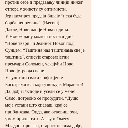
против себе и предавању линији нижег 
отпора у животу су оптимисти. 
Јер насупрот предаји бирају “нека буде 
борба непрестана” (Његош).
Дакле, Нови дан је Нова година. 
У Новом дану можеш постати дио 
“Нове твари” и Јединог Новог под 
Сунцем. “Таштина над таштинама све је 
таштина”, описује старозавјетни 
премудри Соломон, чекајући Ново. 
Ново јутро да сване. 
У суштини сваки човјек јесте 
Боготражитељ који узвикује: Мараната! 
Да, дођи Господе и усели се у мене! 
Само; потребно се пробудити. “Душо 
моја устани што спаваш, крај се 
приближава. Онда, ако отвориш очи, 
умом прихватити Алфу и Омегу. 
Младост пролази, старост некима дође, 