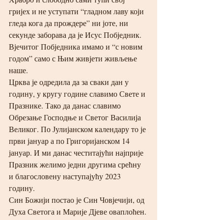
гријех и не уступати “гладном лаву који 
гледа кога да прождере” ни јоте, ни 
секунде заборава да је Исус Побједник. 
Вјечитог Побједника имамо и “с новим 
годом” само с Њим живјети живљење 
наше.
Црква је одредила да за сваки дан у 
годину, у кругу године славимо Свете и 
Празнике. Тако да данас славимо 
Обрезање Господње и Светог Василија 
Великог. По Јулијанском календару то је 
први јануар а по Григоријанском 14 
јануар. И ми данас честитајући најприје 
Празник желимо једни другима срећну 
и благословену наступајућу 2023 
годину. 
Син Божији постао је Син Човјечији, од 
Духа Светога и Марије Дјеве оваплоћен. 