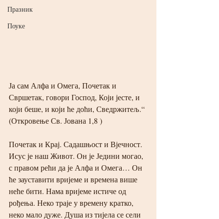
Празник
Поуке
Ја сам Алфа и Омега, Почетак и 
Свршетак, говори Господ, Који јесте, и 
који беше, и који ће доћи, Сведржитељ.“ 
(Откровење Св. Јована 1,8 )
Почетак и Крај. Садашњост и Вјечност. 
Исус је наш Живот. Он је Једини могао, 
с правом рећи да је Алфа и Омега… Он 
ће зауставити вријеме и времена више 
неће бити. Нама вријеме истиче од 
рођења. Неко траје у времену кратко, 
неко мало дуже. Душа из тијела се сели 