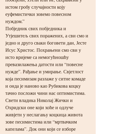
истом гробу случајности коју 
еуфемистички зовемо повесном 
нуждом.”
Побједник свих побједника и 
Утјешитељ свих поражених, а сви смо и 
једно и друго сваки боговети дан, Јесте 
Исус Христос. Похрањени смо сви у 
исто вријеме са немогућношћу 
превазилажења датости или “повесне 
нужде”. Рађање и умирање. Свјетлост 
која песимизам разлаже у ситне комаде 
и онда је наново као Рубикова коцку 
тачно посложи чини нас оптимистима. 
Свети владика Николај Жички и 
Охридски оне који хоће и одлуче 
живјети у неслагању коцкица живота 
зове песимистима или “мртвачким 
капелама”. Док они који се изборе 