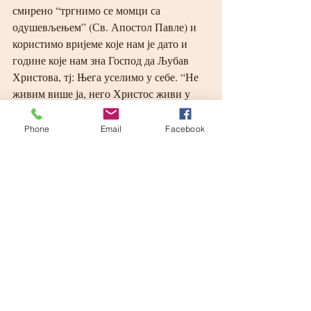
смирено “тргнимо се момци са 
одушевљењем” (Св. Апостол Павле) и 
користимо вријеме које нам је дато и 
године које нам зна Господ да Љубав 
Христова, тј: Њега уселимо у себе. “Не 
живим више ја, него Христос живи у 
мени”, и “љубите једни друге као што 
љубим ја вас” (Св. Апостол Павле). Да 
Phone
Email
Facebook
пробудивши се, отрезнивши се, 
отргавши се старих навика, заволимо, 
зажелимо да постанемо милокрвни, 
милосрдни, све опраштајући, све 
вјерујући и свима добро (спасење) 
хтјети и молити.
Са Христом нам је сваки дан Нова 
година.
А свака Нова година корак ка 
Јерусалиму небеском. А корак према 
небеском Јерусалиму пребивање у вјери, 