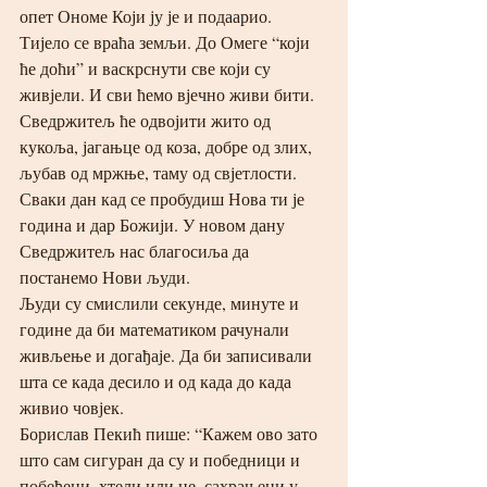
опет Ономе Који ју је и подаарио. 
Тијело се враћа земљи. До Омеге “који 
ће доћи” и васкрснути све који су 
живјели. И сви ћемо вјечно живи бити. 
Сведржитељ ће одвојити жито од 
кукоља, јагањце од коза, добре од злих, 
љубав од мржње, таму од свјетлости.
Сваки дан кад се пробудиш Нова ти је 
година и дар Божији. У новом дану 
Сведржитељ нас благосиља да 
постанемо Нови људи. 
Људи су смислили секунде, минуте и 
године да би математиком рачунали 
живљење и догађаје. Да би записивали 
шта се када десило и од када до када 
живио човјек. 
Борислав Пекић пише: “Кажем ово зато 
што сам сигуран да су и победници и 
побеђени, хтели или не, сахрањени у 