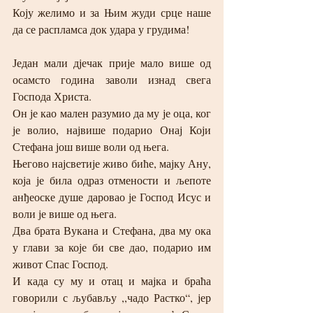
Коју желимо и за Њим жуди срце наше 
да се распламса док удара у грудима!
Један мали дјечак прије мало више од 
осамсто година заволи изнад свега 
Господа Христа.
Он је као мален разумио да му је оца, ког 
је волио, највише подарио Онај Који 
Стефана још више воли од њега.
Његово најсветије живо биће, мајку Ану, 
која је била одраз отмености и љепоте 
анђеоске душе даровао је Господ Исус и 
воли је више од њега.
Два брата Вукана и Стефана, два му ока 
у глави за које би све дао, подарио им 
живот Спас Господ.
И када су му и отац и мајка и браћа 
говорили с љубављу ,,чадо Растко“, јер 