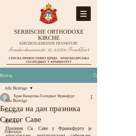
SERBISCHE ORTHODOXE
KIRCHE
KIRCHENGEMEINDE FRANKFURT
Sondershausenstr. 51;
60326 Frankfurt
СРПСКА ПРАВОСЛАВНА ЦРКВА - ХРАМ ВАСКРСЕЊА
ГОСПОДЊЕГ У ФРАНКФУРТУ
Beitrag
Alle Beiträge
Храм Васкрсења Господњег Франкфурт
Alle Beiträge
Беседа на дан празника
Беседе
Светог Саве
Догађај
Празник Св. Саве у Франкфурту је 
Парохија
прослављен литургијским сабрањем. 