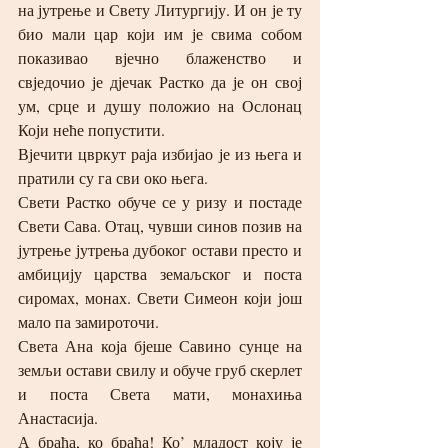
на јутрење и Свету Литургију. И он је ту 
био мали цар који им је свима собом 
показивао вјечно блаженство и 
свједочио је дјечак Растко да је он свој 
ум, срце и душу положио на Ослонац 
Који неће попустити.
Вјечити цвркут раја избијао је из њега и 
пратили су га сви око њега.
Свети Растко обуче се у ризу и постаде 
Свети Сава. Отац, чувши синов позив на 
јутрење јутрења дубоког остави престо и 
амбицију царства земаљског и поста 
сиромах, монах. Свети Симеон који још 
мало па замироточи.
Света Ана која бјеше Савино сунце на 
земљи остави свилу и обуче груб скерлет 
и поста Света мати, монахиња 
Анастасија.
А браћа, ко браћа! Ко’ младост коју је 