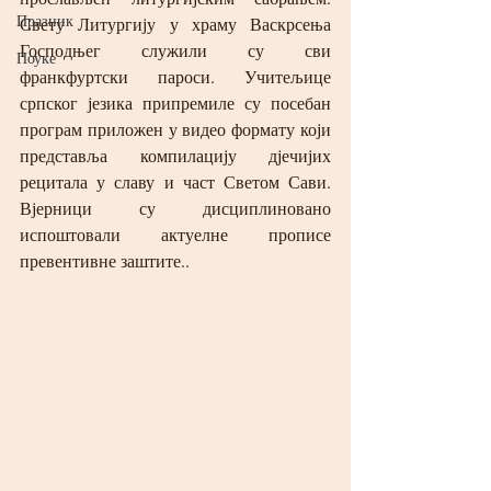
Празник
Свету Литургију у храму Васкрсења 
Господњег служили су сви 
Поуке
франкфуртски пароси. Учитељице 
српског језика припремиле су посебан 
програм приложен у видео формату који 
представља компилацију дјечијих 
рецитала у славу и част Светом Сави. 
Вјерници су дисциплиновано 
испоштовали актуелне прописе 
превентивне заштите..