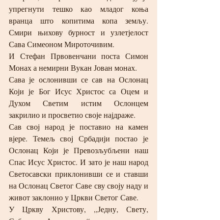
упрегнути тешко као младог коња 
вранца што копитима копа земљу. 
Смири њихову бурност и узлетјелост 
Сава Симеоном Мироточивим.
И Стефан Првовенчани поста Симон 
Монах а немирни Вукан Јован монах.
Сава је ослонивши се сав на Ослонац 
Који је Бог Исус Христос са Оцем и 
Духом Светим истим Ослонцем 
закрилио и просветио своје најдраже.
Сав свој народ је поставио на камен 
вјере. Темељ свој Србадији постао је 
Ослонац Који је Превозљубљени наш 
Спас Исус Христос. И зато је наш народ 
Светосавски приклонивши се и ставши 
на Ослонац Светог Саве сву своју наду и 
живот заклонио у Цркви Светог Саве.
У Цркву Христову, ,,Једну, Свету, 