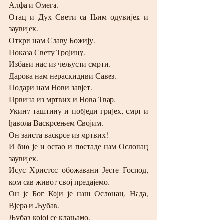
Алфа и Омега.
Отац и Дух Свети са Њим одувијек и 
заувијек.
Откри нам Славу Божију.
Показа Свету Тројицу.
Избави нас из чељусти смрти.
Дарова нам нераскидиви Савез.
Подари нам Нови завјет.
Првина из мртвих и Нова Твар.
Укину таштину и побједи гријех, смрт и 
ђавола Васкрсењем Својим.
Он заиста васкрсе из мртвих!
И био је и остао и постаде нам Ослонац 
заувијек.
Исус Христос обожавани Јесте Господ, 
ком сав живот свој предајемо.
Он је Бог Који је наш Ослонац, Нада, 
Вјера и Љубав.
Љубав којој се клањамо.