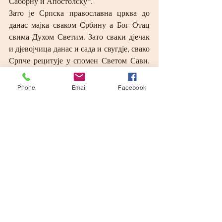
Саборну и Апостолску“.
Зато је Српска православна црква до 
данас мајка сваком Србину а Бог Отац 
свима Духом Светим. Зато сваки дјечак 
и дјевојчица данас и сада и свугдје, свако 
Српче рецитује у спомен Светом Сави. 
Љубећи га, тог великог Свеца који је био 
Свет још као дјечак.
Phone
Email
Facebook
И ми овдје данас кличемо: ,,Да живимо 
сви у слози Свети Саво ти помози!
Почуј глас свог рода Српскога народа!“
И ми сада, баш сада у ово добо и вријеме 
пандемије своју главу у Цркви 
заклањамо, свој живот Христу 
предајемо.
Ослонац нам је исти Светом Сави.
Ослонац наш је неувењиви Вјенац славе 
Оца и Сина и Светога Духа.
Алфа и Омега.