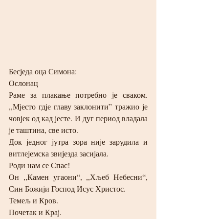
Бесједа оца Симона:
Ослонац
Раме за плакање потребно је сваком. 
,,Мјесто гдје главу заклонити” тражио је 
човјек од кад јесте. И дуг период владала 
је таштина, све исто.
Док једног јутра зора није зарудила и 
витлејемска звијезда засијала.
Роди нам се Спас!
Он ,,Камен угаони“, ,,Хљеб Небесни“, 
Син Божији Господ Исус Христос.
Темељ и Кров.
Почетак и Крај.