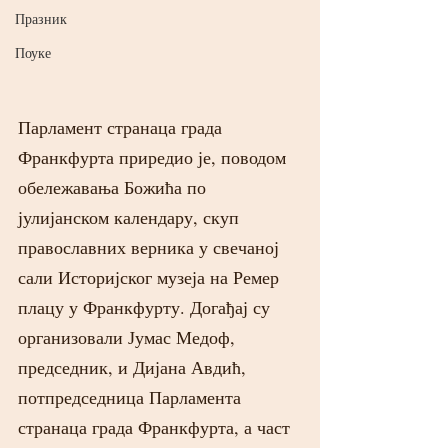
Празник
Поуке
Парламент странаца града 
Франкфурта приредио је, поводом 
обележавања Божића по 
јулијанском календару, скуп 
православних верника у свечаној 
сали Историјског музеја на Ремер 
плацу у Франкфурту. Догађај су 
организовали Јумас Медоф, 
председник, и Дијана Авдић, 
потпредседница Парламента 
странаца града Франкфурта, а част 