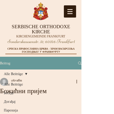
SERBISCHE ORTHODOXE
KIRCHE
KIRCHENGEMEINDE FRANKFURT
Sondershausenstr. 51;
60326 Frankfurt
СРПСКА ПРАВОСЛАВНА ЦРКВА - ХРАМ ВАСКРСЕЊА
ГОСПОДЊЕГ У ФРАНКФУРТУ
Beitrag
Alle Beiträge
crkvaffm
Alle Beiträge
Божићни пријем
Беседе
Догађај
Парохија