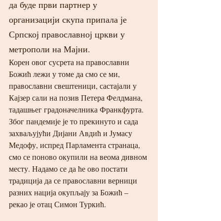
да буде први партнер у 
организацији скупа припала је 
Српској православној цркви у 
метрополи на Мајни.
Корен овог сусрета на православни 
Божић лежи у томе да смо се ми, 
православни свештеници, састајали у 
Кајзер сали на позив Петера Фелдмана, 
тадашњег градоначелника Франкфурта. 
Због пандемије је то прекинуто и сада 
захваљујући Дијани Авдић и Јумасу 
Медофу, испред Парламента странаца, 
смо се поново окупили на веома дивном 
месту. Надамо се да ће ово постати 
традиција да се православни верници 
разних нација окупљају за Божић – 
рекао је отац Симон Туркић.