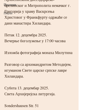
Празник
брелинског и Митрополита немачког г. 
Григорија у храму Васкрсења 
Поуке
Христовог у Франкфурту одржаће се 
дани манастира Хиландара. 
Петак 12. децембра 2025. 
Вечерње боголужење у 17:00 часова
Изложба фотографија монаха Милутина
Разговор са архимандритом Методијем, 
игуманом Свете царске српске лавре 
Хиландара.
Субота 13. децембар 2025. 
Света Архијерејска литургија. 
Sondershausen Str. 51