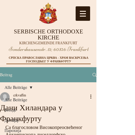
SERBISCHE ORTHODOXE
KIRCHE
KIRCHENGEMEINDE FRANKFURT
Sondershausenstr. 51;
60326 Frankfurt
СРПСКА ПРАВОСЛАВНА ЦРКВА - ХРАМ ВАСКРСЕЊА
ГОСПОДЊЕГ У ФРАНКФУРТУ
Beitrag
Alle Beiträge
crkvaffm
Alle Beiträge
Дани Хиландара у
Беседе
Франкфурту
Догађај
Са благословом Високопреосвећеног 
Парохија
Архиепископа диселдорфско-