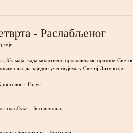
етврта - Раслабљеног
ургије
г, 03. маја, када молитвено прослављамо празник Светог
зивамо вас да заједно учествујемо у Светој Литургији:
ристовог – Галус
остола Луке – Бетовенплац
есвете Богородице – Висбаден