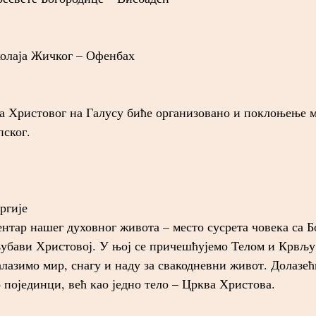
олаја Жичког – Офенбах
 Христовог на Галусу биће организовано и поклоњење 
пског.
ргије
ентар нашег духовног живота – место сусрета човека са Б
љубави Христовој. У њој се причешћујемо Телом и Крвљу
лазимо мир, снагу и наду за свакодневни живот. Долазећ
 појединци, већ као једно тело – Црква Христова.