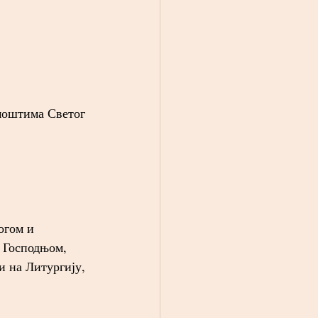
моштима Светог 
огом и 
 Господњом, 
и на Литургију, 