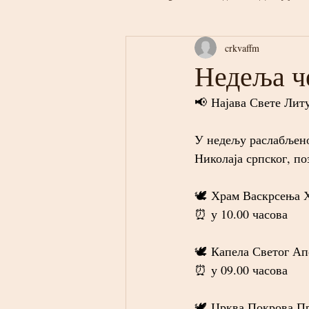
crkvaffm
Недеља ч
📢 Најава Свете Лит
У недељу раслабљено
Николаја српског, по
🕊 Храм Васкрсења Х
⏰ у 10.00 часова
🕊 Капела Светог Ап
⏰ у 09.00 часова
🕊 Црква Покрова Пр