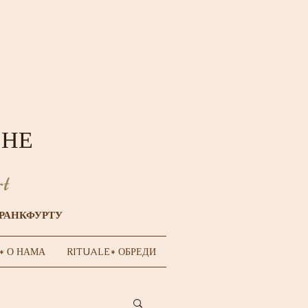
CHE
t
ФРАНКФУРТУ
* О НАМА
RITUALE* ОБРЕДИ