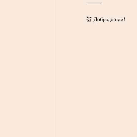
⸻
💒 Добродошли!