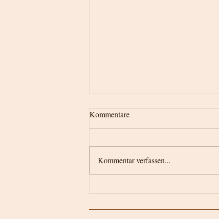
Kommentare
Kommentar verfassen...
Свети великомученик
Георгије - Ђурђевдан