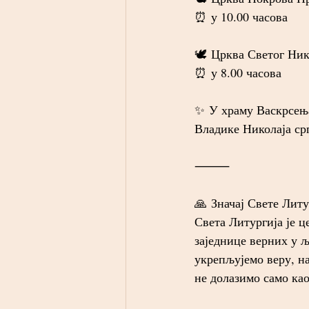
⏰ у 10.00 часова
🕊 Црква Светог Ник
⏰ у 8.00 часова
✨ У храму Васкрсења
Владике Николаја ср
⸻
🙏 Значај Свете Литу
Света Литургија је ц
заједнице верних у 
укрепљујемо веру, на
не долазимо само као