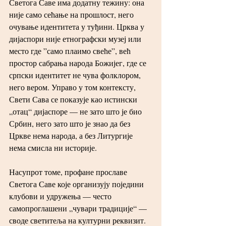
Светога Саве има додатну тежину: она 
није само сећање на прошлост, него 
очување идентитета у туђини. Црква у 
дијаспори није етнографски музеј или 
место где ”само плаимо свеће”, већ 
простор сабрања народа Божијег, где се 
српски идентитет не чува фолклором, 
него вером. Управо у том контексту, 
Свети Сава се показује као истински 
„отац“ дијаспоре — не зато што је био 
Србин, него зато што је знао да без 
Цркве нема народа, а без Литургије 
нема смисла ни историје.
Насупрот томе, профане прославе 
Светога Саве које организују поједини 
клубови и удружења — често 
самопроглашени „чувари традиције“ — 
своде светитеља на културни реквизит. 