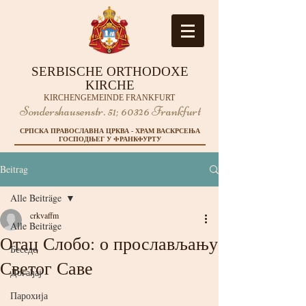
SERBISCHE ORTHODOXE
KIRCHE
KIRCHENGEMEINDE FRANKFURT
Sondershausenstr. 51;
60326 Frankfurt
СРПСКА ПРАВОСЛАВНА ЦРКВА - ХРАМ ВАСКРСЕЊА
ГОСПОДЊЕГ У ФРАНКФУРТУ
Beitrag
Alle Beiträge
crkvaffm
Alle Beiträge
Отац Слобо: о прослављању
Беседе
Светог Саве
Догађај
Парохија