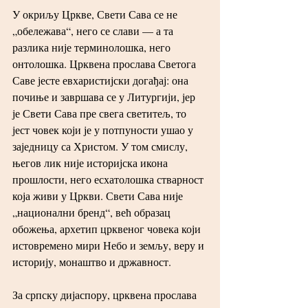
У окриљу Цркве, Свети Сава се не 
„обележава“, него се слави — а та 
разлика није терминолошка, него 
онтолошка. Црквена прослава Светога 
Саве јесте евхаристијски догађај: она 
почиње и завршава се у Литургији, јер 
је Свети Сава пре свега светитељ, то 
јест човек који је у потпуности ушао у 
заједницу са Христом. У том смислу, 
његов лик није историјска икона 
прошлости, него есхатолошка стварност 
која живи у Цркви. Свети Сава није 
„национални бренд“, већ образац 
обожења, архетип црквеног човека који 
истовремено мири Небо и земљу, веру и 
историју, монаштво и државност.
За српску дијаспору, црквена прослава 