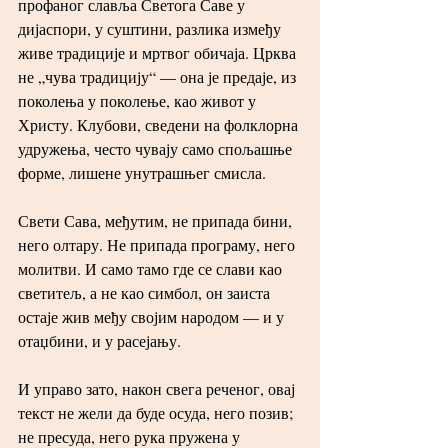
профаног славља Светога Саве у 
дијаспори, у суштини, разлика између 
живе традиције и мртвог обичаја. Црква 
не „чува традицију“ — она је предаје, из 
поколења у поколење, као живот у 
Христу. Клубови, сведени на фолклорна 
удружења, често чувају само спољашње 
форме, лишене унутрашњег смисла.
Свети Сава, међутим, не припада бини, 
него олтару. Не припада програму, него 
молитви. И само тамо где се слави као 
светитељ, а не као симбол, он заиста 
остаје жив међу својим народом — и у 
отаџбини, и у расејању.
И управо зато, након свега реченог, овај 
текст не жели да буде осуда, него позив; 
не пресуда, него рука пружена у 