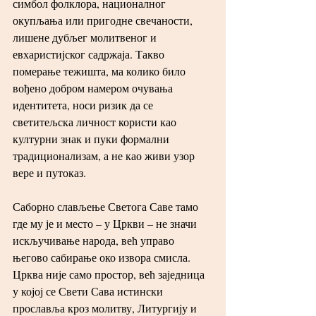
симбол фолклора, националног 
окупљања или пригодне свечаности, 
лишене дубљег молитвеног и 
евхаристијског садржаја. Такво 
померање тежишта, ма колико било 
вођено добром намером очувања 
идентитета, носи ризик да се 
светитељска личност користи као 
културни знак и пуки формални 
традиционализам, а не као живи узор 
вере и путоказ.
Саборно слављење Светога Саве тамо 
где му је и место – у Цркви – не значи 
искључивање народа, већ управо 
његово сабирање око извора смисла. 
Црква није само простор, већ заједница 
у којој се Свети Сава истински 
прославља кроз молитву, Литургију и 