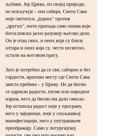
љубави. Јер Црква, по својој природи, 
не искључује – она сабира. Свети Сава 
није светитељ „једних“ против 
„других“, нити припада само онима који 
богословски јасно разумеју његово дело. 
Он је отац свих, и оних који су близу 
олтара и оних који су, често несвесно, 
остали на његовом прагу.
Зато је потребно да се сви, саборно и без 
гордости, вратимо месту где Свети Сава 
заиста пребива – у Цркву. Не да бисмо 
се одрекли радости, песме или народног 
израза, него да бисмо им дали смисао. 
Јер истинска радост није у програму, 
него у заједници, није у спољашњој 
манифестацији, него у унутрашњем 
преображају. Само у литургијској 
радости, све оно што носимо као 