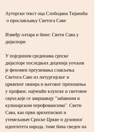
Ауторски текст оца Слободана Тијанића
 о прослављању Светога Саве
Између олтара и бине: Свети Сава у 
дијаспори
У појединим срединама српске 
дијаспоре последњих деценија уочљив 
је феномен преузимања слављења 
Светога Саве из литургијског и 
црквеног оквира и његовог преношења 
у профане, најчешће клупске и световне 
сврхе,које се завршавају ”забавним и 
кулинарским перефомансима”. Свети 
Сава, као први арихепископ и  
утемељивач Српске Цркве и духовног 
идентитета народа, тиме бива сведен на 