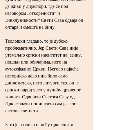
да живи у дијаспори, где се под 
изговором „отворености“ и 
„инклузивности“ Свети Сава одваја од 
олтара и смешта на бину.
Теолошки гледано, то је дубоко 
проблематично. Јер Свети Сава није 
утемељио српски идентитет на језику, 
ношњи или обичајима, него на 
аутокефалној Цркви. Његово највеће 
историјско дело није било само 
дипломатско, него литургијско, он је 
српски народ увео у пуноћу црквеног 
живота. Одвојити Светога Саву од 
Цркве значи поништити сам разлог 
његове светости.
Зато је разлика између црквеног и 