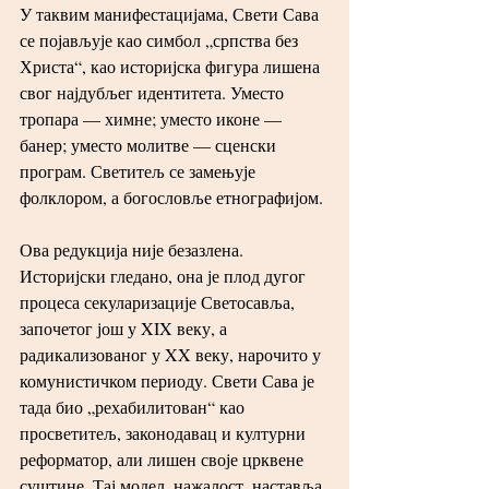
У таквим манифестацијама, Свети Сава 
се појављује као симбол „српства без 
Христа“, као историјска фигура лишена 
свог најдубљег идентитета. Уместо 
тропара — химне; уместо иконе — 
банер; уместо молитве — сценски 
програм. Светитељ се замењује 
фолклором, а богословље етнографијом.
Ова редукција није безазлена. 
Историјски гледано, она је плод дугог 
процеса секуларизације Светосавља, 
започетог још у XIX веку, а 
радикализованог у XX веку, нарочито у 
комунистичком периоду. Свети Сава је 
тада био „рехабилитован“ као 
просветитељ, законодавац и културни 
реформатор, али лишен своје црквене 
суштине. Тај модел, нажалост, наставља 