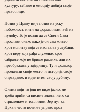
културу, сећање и емоцију добија своје 
право лице.
Позив у Цркву није позив на уску 
побожност, нити на формализам, већ на 
пуноћу. То је позив да се Свети Сава 
прослави онако како је он сам живео: 
кроз молитву која се наставља у љубави, 
кроз веру која рађа служење, кроз 
сабрање које не брише разлике, али их 
преображава у заједницу. Ту и фолклор 
проналази своје место, и историја своје 
оправдање, и идентитет своју дубину.
Онима који то још не виде јасно, не 
треба прићи са висине знања, него са 
стрпљењем и топлином. Јер пут ка 
Цркви често почиње управо кроз 