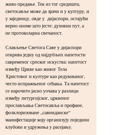
живо предање. Тек из тог средишта, 
светосавље може да зрачи и у културу, и 
у заједницу, овде у  дијаспори, остајући 
верно ономе што јесте: духовни пут, а 
не протоколарна свечаност.
Слављење Светога Саве у дијаспори 
открива једну од најдубљих напетости 
савременог српског искуства: напетост 
између Цркве као живог Тела 
Христовог и културе као редукованог, 
често испражњеног сећања. Та напетост 
се нарочито јасно уочава у разлици 
између литургијског, црквеног 
прослављања Светосавља и профане, 
фолклоризоване „савинданске“ 
манифестације коју организују поједини 
клубови и удружења у расејању.