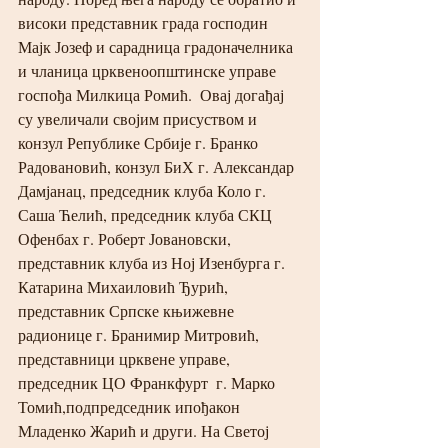
високи представник града господин 
Мајк Јозеф и сарадница градоначелника 
и чланица црквеноопштинске управе 
госпођа Милкица Ромић.  Овај догађај 
су увеличали својим присуством и 
конзул Републике Србије г. Бранко 
Радовановић, конзул БиХ г. Александар 
Дамјанац, председник клуба Коло г. 
Саша Ћелић, председник клуба СКЦ 
Офенбах г. Роберт Јовановски, 
представник клуба из Ној Изенбурга г. 
Катарина Михаиловић Ђурић, 
представник Српске књижевне 
радионице г. Бранимир Митровић, 
представници црквене управе, 
председник ЦО Франкфурт  г. Марко 
Томић,подпредседник ипођакон 
Младенко Жарић и други. На Светој 