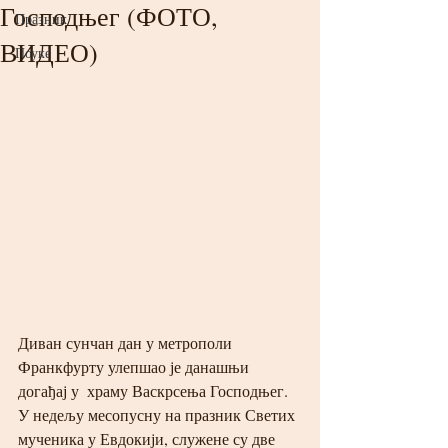
Господњег (ФОТО,
Празник
ВИДЕО)
Поуке
Диван сунчан дан у метрополи 
Франкфурту улепшао је данашњи 
догађај у  храму Васкрсења Господњег. 
У недељу месопусну на празник Светих 
мученика у Евдокији, служене су две 