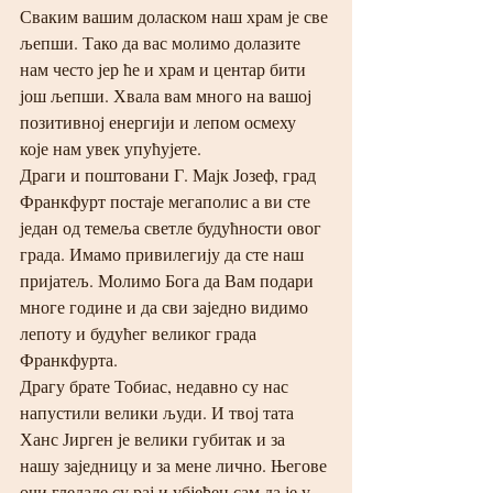
Сваким вашим доласком наш храм је све 
љепши. Тако да вас молимо долазите 
нам често јер ће и храм и центар бити 
још љепши. Хвала вам много на вашој 
позитивној енергији и лепом осмеху 
које нам увек упућујете.
Драги и поштовани Г. Мајк Јозеф, град 
Франкфурт постаје мегаполис а ви сте 
један од темеља светле будућности овог 
града. Имамо привилегију да сте наш 
пријатељ. Молимо Бога да Вам подари 
многе године и да сви заједно видимо 
лепоту и будућег великог града 
Франкфурта.
Драгу брате Тобиас, недавно су нас 
напустили велики људи. И твој тата 
Ханс Јирген је велики губитак и за 
нашу заједницу и за мене лично. Његове 
очи гледале су рај и убјеђен сам да је у 