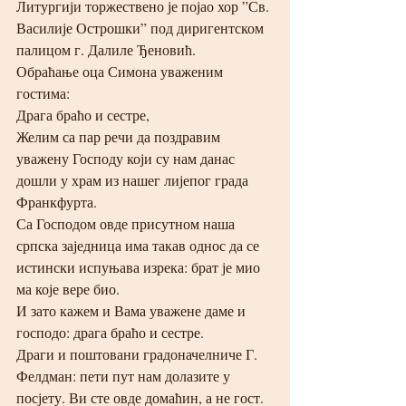
Литургији торжествено је појао хор ”Св. 
Василије Острошки” под диригентском 
палицом г. Далиле Ђеновић. 
Обраћање оца Симона уваженим 
гостима:
Драга браћо и сестре,
Желим са пар речи да поздравим 
уважену Господу који су нам данас 
дошли у храм из нашег лијепог града 
Франкфурта. 
Са Господом овде присутном наша 
српска заједница има такав однос да се 
истински испуњава изрека: брат је мио 
ма које вере био. 
И зато кажем и Вама уважене даме и 
господо: драга браћо и сестре.
Драги и поштовани градоначелниче Г. 
Фелдман: пети пут нам долазите у 
посјету. Ви сте овде домаћин, а не гост. 