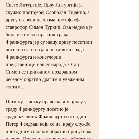
Свете Литургије. Прву Литургији је 
служио протојереј Слободан Тијанић, а 
другу старешина храма протојереј-
ставрофор Симон Туркић. Ова недеља је 
била истински празник града 
Франкфурта јер су нашу цркву посетили 
високи гости из јавног живота града 
Франкфурта и конзуларни 
представници нашег народа. Отац 
Симон се пригодном поздравном 
беседом обратио драгим и уваженим 
гостима.
Пети пут српску православну цркву у 
граду Франкфурту посетио је 
градоначелник Франкфурта господин 
Петер Фелдман који се на  крају службе 
пригодним говором обратио присутном 
народу. Поред њега народу се обратио и 