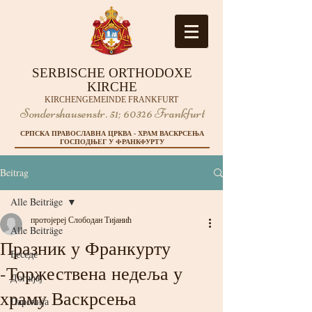
SERBISCHE ORTHODOXE
KIRCHE
KIRCHENGEMEINDE FRANKFURT
Sondershausenstr. 51;
60326 Frankfurt
СРПСКА ПРАВОСЛАВНА ЦРКВА - ХРАМ ВАСКРСЕЊА
ГОСПОДЊЕГ У ФРАНКФУРТУ
Beitrag
Alle Beiträge
протојереј Слободан Тијанић
Alle Beiträge
Празник у Франкурту
Беседе
-Торжествена недеља у
Догађај
храму Васкрсења
Парохија