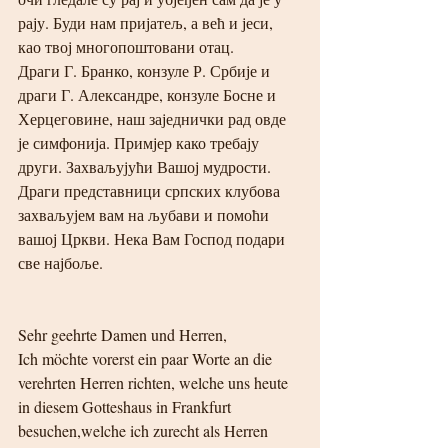
рају. Буди нам пријатељ, а већ и јеси, 
као твој многопоштовани отац.
Драги Г. Бранко, конзуле Р. Србије и 
драги Г. Александре, конзуле Босне и 
Херцеговине, наш заједнички рад овде 
је симфонија. Примјер како требају 
други. Захваљујући Вашој мудрости. 
Драги представници српских клубова 
захваљујем вам на љубави и помоћи 
вашој Цркви. Нека Вам Господ подари 
све најбоље.
Sehr geehrte Damen und Herren,
Ich möchte vorerst ein paar Worte an die 
verehrten Herren richten, welche uns heute 
in diesem Gotteshaus in Frankfurt 
besuchen,welche ich zurecht als Herren 