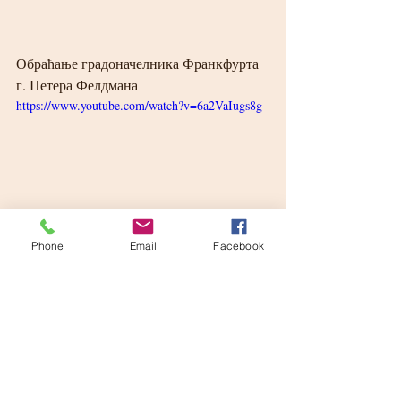
Обраћање градоначелника Франкфурта 
г. Петера Фелдмана
https://www.youtube.com/watch?v=6a2VaIugs8g
Phone
Email
Facebook
Обраћање г. Мајка Јозефа
https://www.youtube.com/watch?v=-
xNnx7SPL_A