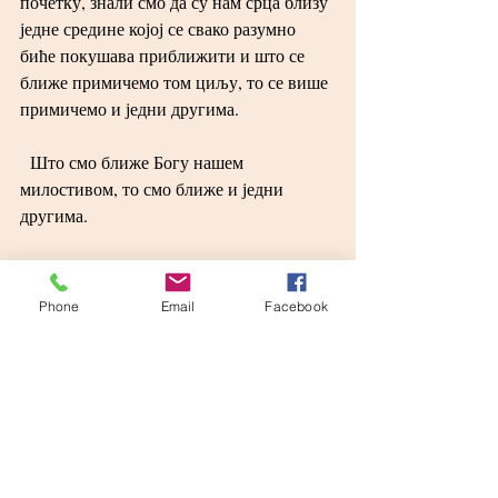
почетку, знали смо да су нам срца близу 
једне средине којој се свако разумно 
биће покушава приближити и што се 
ближе примичемо том циљу, то се више 
примичемо и једни другима.
  Што смо ближе Богу нашем 
милостивом, то смо ближе и једни 
другима.
Хвала вам свима на љубави вашој 
истинској братској.
Phone
Email
Facebook
  Пуно хвала нашим добрим 
свештеницима који су се потрудили да 
се организује наше ходочашће и који су 
нас мудро водили кроз прелијепо 
изграђене и јединствено  осликане 
светиње.
  Велико хвала и нашем Матији на 