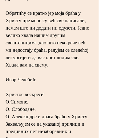
Обратићу се кратко јер моја браћа у 
Христу пре мене су већ све написали, 
немам што ни додати ни одузети. Једно 
велико хвала нашим другим 
свештеницима ,као што неко рече већ 
ми недостају браћа, радујем се следећој 
литургији и да вас опет видим све. 
Хвала вам на свему.
Игор Челебић:
Христос воскресе!
O.Симоне,
O. Слободане,
O. Aлександре и драга браћо у Христу.
Захваљујем се на указаној прилици и 
предивних пет незаборавних и 