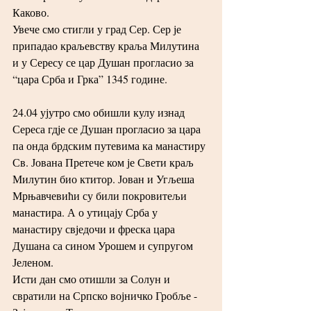
Каково.
Увече смо стигли у град Сер. Сер је 
припадао краљевству краља Милутина 
и у Сересу се цар Душан прогласио за 
“цара Срба и Грка” 1345 године.
24.04 ујутро смо обишли кулу изнад 
Сереса гдје се Душан прогласио за цара 
па онда брдским путевима ка манастиру 
Св. Јована Претече ком је Свети краљ 
Милутин био ктитор. Јован и Угљеша 
Мрњавчевићи су били покровитељи 
манастира. А о утицају Срба у 
манастиру свједочи и фреска цара 
Душана са сином Урошем и супругом 
Јеленом.
Исти дан смо отишли за Солун и 
свратили на Српско војничко Гробље - 