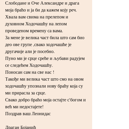
Слободане и Оче Александре и драга 
моја браћо и ја би да кажем коју реч.
Хвала вам свима на прелепом и 
духовном Ходочашћу на лепом 
проведеном времену са вама.
За мене је велика част била што сам био 
део ове групе ,свако ходочашће је 
другачије али је посебно.
Пуно ми је срце среће и љубави радујем 
се следећем Ходочашћу.
Поносан сам на све нас !
Такође ми велика част што смо на овом 
ходочашћу упознали нову браћу која су 
ми прирасла за срце.
Свако добро браћо моја остајте с'богом и 
већ ми недостајете!
Поздрав ваш Леонидас
Драган Бојанић