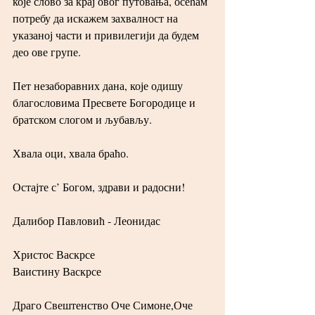
које слово за крај овог путовања, осећам 
потребу да искажем захвалност на 
указаној части и привилегији да будем 
део ове групе.
Пет незаборавних дана, које одишу 
благословима Пресвете Богородице и 
братском слогом и љубављу.
Хвала оци, хвала браћо.
Остајте с’ Богом, здрави и радосни!
Далибор Павловић - Леонидас
Христос Васкрсе
Ваистину Васкрсе
Драго Свештенство Оче Симоне,Оче 