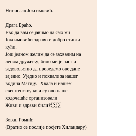
Нинослав Јоксимовић:
Драга Браћо,
Ево да вам се јавимо да смо ми 
Јоксимовићи здраво и добро стигли 
кући.
Још једном желим да се захвалим на 
лепом дружењу, било ми је част и 
задовољство да проведемо ове дане 
заједно. Уједно и похвале за нашег 
водича Матију.  Хвала и нашем 
свештенству који су ово наше 
ходочашће организовали.
Живи и здрави били☦️🇷🇸
Зоран Ромић:
(Вратио се послије посјете Хиландару)