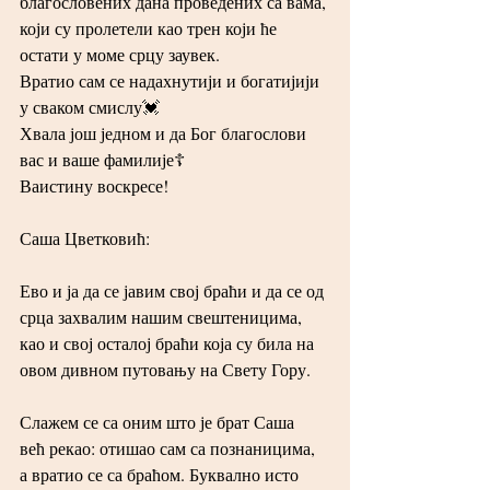
благословених дана проведених са вама, 
који су пролетели као трен који ће 
остати у моме срцу заувек.
Вратио сам се надахнутији и богатијији 
у сваком смислу💓
Хвала још једном и да Бог благослови 
вас и ваше фамилије☦️
Ваистину воскресе!
Саша Цветковић:
Ево и ја да се јавим свој браћи и да се од 
срца захвалим нашим свештеницима, 
као и свој осталој браћи која су била на 
овом дивном путовању на Свету Гору.
Слажем се са оним што је брат Саша  
већ рекао: отишао сам са познаницима, 
а вратио се са браћом. Буквално исто 