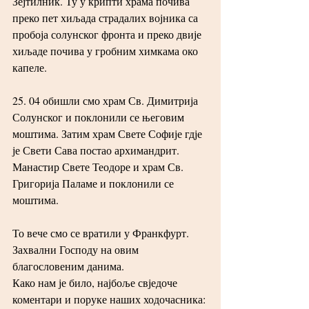
Зејтилник. Ту у крипти храма почива 
преко пет хиљада страдалих војника са 
пробоја солунског фронта и преко двије 
хиљаде почива у гробним химкама око 
капеле.
25. 04 обишли смо храм Св. Димитрија 
Солунског и поклонили се његовим 
моштима. Затим храм Свете Софије гдје 
је Свети Сава постао архимандрит. 
Манастир Свете Теодоре и храм Св. 
Григорија Паламе и поклонили се 
моштима.
То вече смо се вратили у Франкфурт.
Захвални Господу на овим 
благословеним данима.
Како нам је било, најбоље свједоче 
коментари и поруке наших ходочасника: