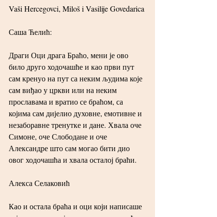
Vaši Hercegovci, Miloš i Vasilije Govedarica
Саша Ћелић:
Драги Оци драга Браћо, мени је ово 
било друго ходочашће и као први пут 
сам кренуо на пут са неким људима које 
сам виђао у цркви или на неким 
прославама и вратио се браћом, са 
којима сам дијелио духовне, емотивне и 
незаборавне тренутке и дане. Хвала оче 
Симоне, оче Слободане и оче 
Александре што сам могао бити дио 
овог ходочашћа и хвала осталој браћи.
Алекса Селаковић
Као и остала браћа и оци који написаше 