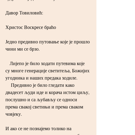
Давор Товиловић:
Христос Воскресе браћо
Једно предивно путовање које је прошло 
чини ми се брзо.
   Лијепо је било ходати путевима које 
су многе генерације светитеља, Божијих 
угодника и наших предака ходиле.
    Предивно је било гледати како 
двадесет људи иде и корача истом циљу, 
послушно и са љубављу се односи 
према свакој светињи и према сваком 
човјеку.
И ако се не познајемо толико на 