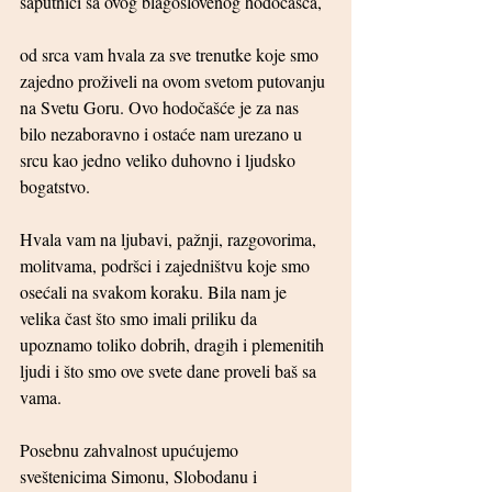
saputnici sa ovog blagoslovenog hodočašća,
od srca vam hvala za sve trenutke koje smo 
zajedno proživeli na ovom svetom putovanju 
na Svetu Goru. Ovo hodočašće je za nas 
bilo nezaboravno i ostaće nam urezano u 
srcu kao jedno veliko duhovno i ljudsko 
bogatstvo.
Hvala vam na ljubavi, pažnji, razgovorima, 
molitvama, podršci i zajedništvu koje smo 
osećali na svakom koraku. Bila nam je 
velika čast što smo imali priliku da 
upoznamo toliko dobrih, dragih i plemenitih 
ljudi i što smo ove svete dane proveli baš sa 
vama.
Posebnu zahvalnost upućujemo 
sveštenicima Simonu, Slobodanu i 