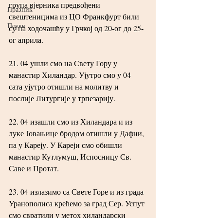
група вјерника предвођени 
Празник
свештеницима из ЦО Франкфурт били 
Поуке
су на ходочашћу у Грчкој од 20-ог до 25-
ог априла.
21. 04 ушли смо на Свету Гору у 
манастир Хиландар. Ујутро смо у 04 
сата ујутро отишли на молитву и 
послије Литургије у трпезарију.
22. 04 изашли смо из Хиландара и из 
луке Јовањице бродом отишли у Дафни, 
па у Кареју. У Кареји смо обишли 
манастир Кутлумуш, Испосницу Св. 
Саве и Протат.
23. 04 излазимо са Свете Горе и из града 
Уранополиса крећемо за град Сер. Успут 
смо свратили у метох хиландарски 