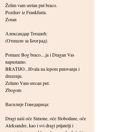
Želim vam sretan put braco.
Pozdrav iz Frankfurta.
Zoran
Александар Тепшић:
(Отишли за Београд)
Pomaze Bog braco....ja i Dragan Vas 
napustamo.
BRATIJO...Hvala na lepom putovanju i 
druzenju.
Zelimo Vam srecan put.
Zbogom
Василије Говедарица:
Dragi naši oče Simone, oče Slobodane, oče 
Aleksandre, kao i svi dragi prijatelji i 