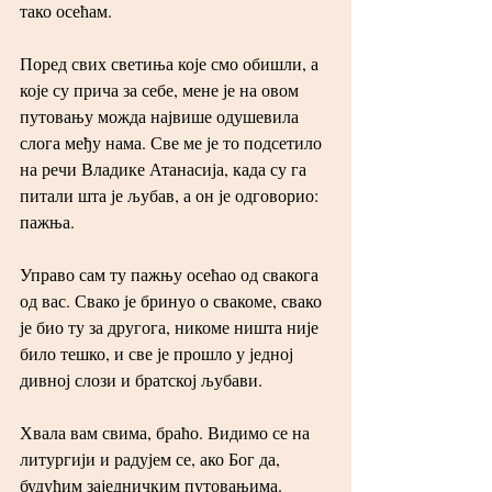
тако осећам.
Поред свих светиња које смо обишли, а 
које су прича за себе, мене је на овом 
путовању можда највише одушевила 
слога међу нама. Све ме је то подсетило 
на речи Владике Атанасија, када су га 
питали шта је љубав, а он је одговорио: 
пажња.
Управо сам ту пажњу осећао од свакога 
од вас. Свако је бринуо о свакоме, свако 
је био ту за другога, никоме ништа није 
било тешко, и све је прошло у једној 
дивној слози и братској љубави.
Хвала вам свима, браћо. Видимо се на 
литургији и радујем се, ако Бог да, 
будућим заједничким путовањима.