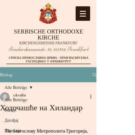
SERBISCHE ORTHODOXE
KIRCHE
KIRCHENGEMEINDE FRANKFURT
Sondershausenstr. 51;
60326 Frankfurt
СРПСКА ПРАВОСЛАВНА ЦРКВА - ХРАМ ВАСКРСЕЊА
ГОСПОДЊЕГ У ФРАНКФУРТУ
Beitrag
Alle Beiträge
crkvaffm
Alle Beiträge
Ходочашће на Хиландар
Беседе
Догађај
Парохија
По благослову Митрополита Григорија, 