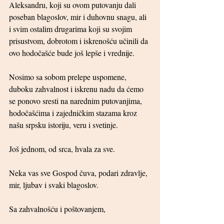
Aleksandru, koji su ovom putovanju dali 
poseban blagoslov, mir i duhovnu snagu, ali 
i svim ostalim drugarima koji su svojim 
prisustvom, dobrotom i iskrenošću učinili da 
ovo hodočašće bude još lepše i vrednije.
Nosimo sa sobom prelepe uspomene, 
duboku zahvalnost i iskrenu nadu da ćemo 
se ponovo sresti na narednim putovanjima, 
hodočašćima i zajedničkim stazama kroz 
našu srpsku istoriju, veru i svetinje.
Još jednom, od srca, hvala za sve.
Neka vas sve Gospod čuva, podari zdravlje, 
mir, ljubav i svaki blagoslov.
Sa zahvalnošću i poštovanjem,